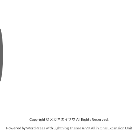
Copyright © メガネのイザワ All Rights Reserved.
Powered by
WordPress
with
Lightning Theme
&
VK All in One Expansion Unit