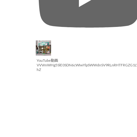
YouTube動画
VVVmWHg5SlE0SDN6cWIwYlpSWWdnSV9RLnRHTFRGZG1L
hZ