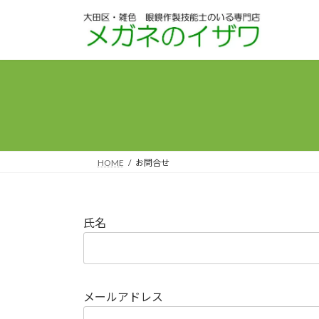
コ
ナ
ン
ビ
テ
ゲ
ン
ー
ツ
シ
へ
ョ
ス
ン
キ
に
ッ
移
プ
動
HOME
お問合せ
氏名
メールアドレス